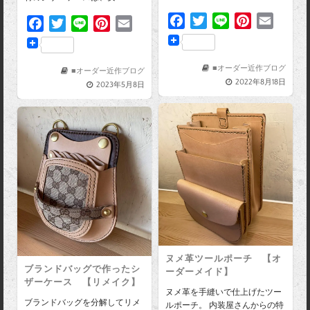
F
T
L
P
E
F
T
L
P
E
a
w
i
i
m
a
w
i
i
m
c
i
n
n
a
c
i
n
n
a
e
t
e
t
i
■オーダー近作ブログ
e
t
e
t
i
■オーダー近作ブログ
2022年8月18日
b
t
e
l
2023年5月8日
b
t
e
l
o
e
r
o
e
r
o
r
e
o
r
e
k
s
k
s
t
t
ヌメ革ツールポーチ 【オ
ブランドバッグで作ったシ
ーダーメイド】
ザーケース 【リメイク】
ヌメ革を手縫いで仕上げたツー
ブランドバッグを分解してリメ
ルポーチ。 内装屋さんからの特