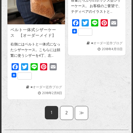
容量たっぷりのボックス型シザ
ーケース。 お客様のご要望で、
テディベアのイラストと…
F
T
L
P
E
a
w
i
i
m
ベルト一体式シザーケー
ス 【オーダーメイド】
c
i
n
n
a
e
t
e
t
i
■オーダー近作ブログ
右側にはベルトと一体式になっ
2018年4月13日
たシザーケース。こちらには頻
b
t
e
l
繁に使うシザーを4丁、左…
o
e
r
o
r
e
F
T
L
P
E
k
s
a
w
i
i
m
t
c
i
n
n
a
e
t
e
t
i
■オーダー近作ブログ
2018年2月8日
b
t
e
l
o
e
r
o
r
e
1
2
≫
k
s
t