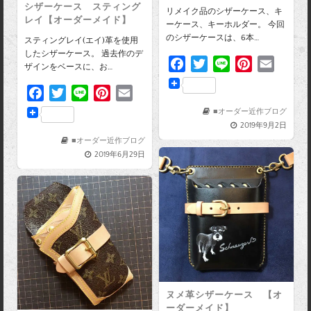
シザーケース スティング
リメイク品のシザーケース、キ
レイ【オーダーメイド】
ーケース、キーホルダー。 今回
のシザーケースは、6本…
スティングレイ(エイ)革を使用
したシザーケース。 過去作のデ
F
T
L
P
E
ザインをベースに、お…
a
w
i
i
m
F
T
L
P
E
c
i
n
n
a
a
w
i
i
m
e
t
e
t
i
■オーダー近作ブログ
c
i
n
n
a
2019年9月2日
b
t
e
l
e
t
e
t
i
■オーダー近作ブログ
o
e
r
2019年6月29日
b
t
e
l
o
r
e
o
e
r
k
s
o
r
e
t
k
s
t
ヌメ革シザーケース 【オ
ーダーメイド】