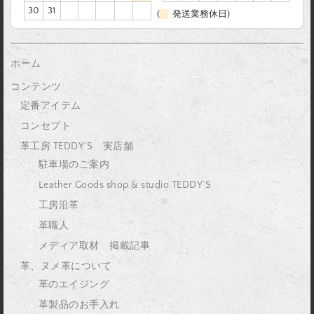
30
31
(
発送業務休日)
ホーム
コンテンツ
定番アイテム
コンセプト
革工房 TEDDY’S 実店舗
駐車場のご案内
Leather Goods shop & studio TEDDY’S
工房沿革
革職人
メディア取材 掲載記事
革、ヌメ革について
革のエイジング
革製品のお手入れ