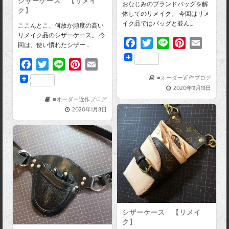
シザーケース 【リメイ
おなじみのブランドバッグを解
ク】
体してのリメイク。 今回はリメ
イク品ではバッグと並ん…
ここんとこ、何故か頻度の高い
リメイク品のシザーケース。 今
F
T
L
P
E
回は、使い慣れたシザー…
a
w
i
i
m
F
T
L
P
E
c
i
n
n
a
a
w
i
i
m
e
t
e
t
i
■オーダー近作ブログ
c
i
n
n
a
2020年11月19日
b
t
e
l
e
t
e
t
i
■オーダー近作ブログ
o
e
r
2020年1月8日
b
t
e
l
o
r
e
o
e
r
k
s
o
r
e
t
k
s
t
シザーケース 【リメイ
ク】