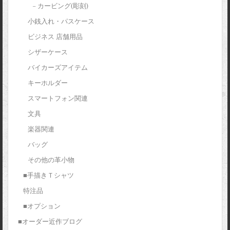
– カービング(彫刻)
小銭入れ・パスケース
ビジネス 店舗用品
シザーケース
バイカーズアイテム
キーホルダー
スマートフォン関連
文具
楽器関連
バッグ
その他の革小物
■手描きＴシャツ
特注品
■オプション
■オーダー近作ブログ