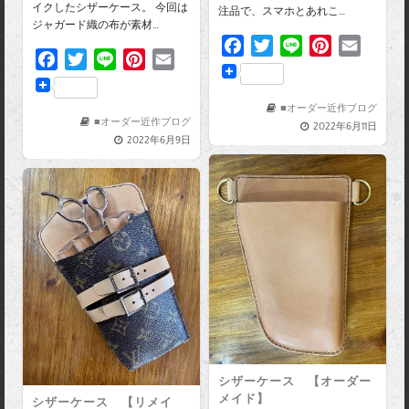
イクしたシザーケース。 今回は
注品で、スマホとあれこ…
ジャガード織の布が素材…
F
T
L
P
E
F
T
L
P
E
a
w
i
i
m
a
w
i
i
m
c
i
n
n
a
c
i
n
n
a
e
t
e
t
i
■オーダー近作ブログ
e
t
e
t
i
■オーダー近作ブログ
2022年6月11日
b
t
e
l
2022年6月9日
b
t
e
l
o
e
r
o
e
r
o
r
e
o
r
e
k
s
k
s
t
t
シザーケース 【オーダー
メイド】
シザーケース 【リメイ