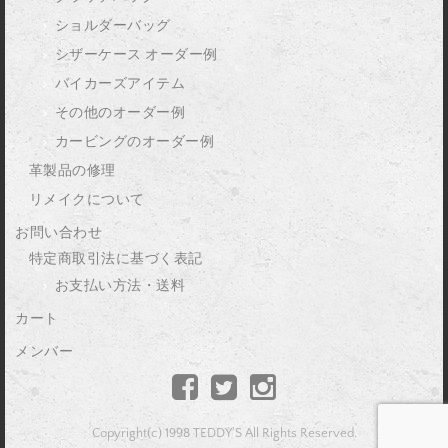
ショルダーバッグ
シザーケース オーダー例
バイカーズアイテム
その他のオーダー例
カービングのオーダー例
革製品の修理
リメイクについて
お問い合わせ
特定商取引法に基づく表記
お支払い方法・送料
カート
メンバー
Copyright(c) 1998 TEDDY'S All Rights Reserved.