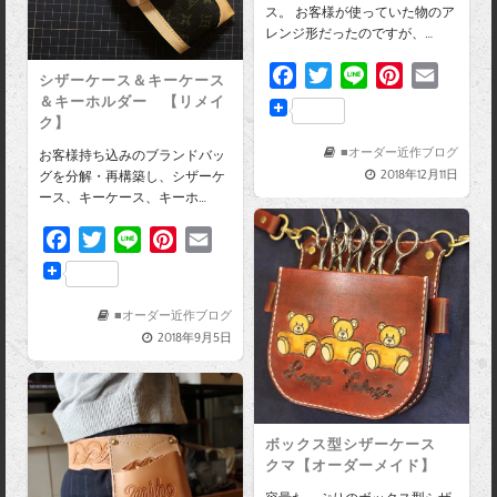
ス。 お客様が使っていた物のア
レンジ形だったのですが、…
F
T
L
P
E
シザーケース＆キーケース
a
w
i
i
m
＆キーホルダー 【リメイ
ク】
c
i
n
n
a
e
t
e
t
i
■オーダー近作ブログ
お客様持ち込みのブランドバッ
2018年12月11日
グを分解・再構築し、シザーケ
b
t
e
l
ース、キーケース、キーホ…
o
e
r
o
r
e
F
T
L
P
E
k
s
a
w
i
i
m
t
c
i
n
n
a
e
t
e
t
i
■オーダー近作ブログ
2018年9月5日
b
t
e
l
o
e
r
o
r
e
k
s
ボックス型シザーケース
t
クマ【オーダーメイド】