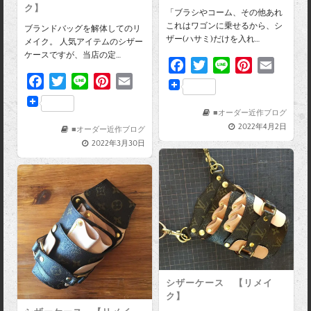
ク】
「ブラシやコーム、その他あれ
これはワゴンに乗せるから、シ
ブランドバッグを解体してのリ
ザー(ハサミ)だけを入れ…
メイク。 人気アイテムのシザー
ケースですが、当店の定…
F
T
L
P
E
F
T
L
P
E
a
w
i
i
m
a
w
i
i
m
c
i
n
n
a
c
i
n
n
a
e
t
e
t
i
■オーダー近作ブログ
2022年4月2日
e
t
e
t
i
■オーダー近作ブログ
b
t
e
l
2022年3月30日
b
t
e
l
o
e
r
o
e
r
o
r
e
o
r
e
k
s
k
s
t
t
シザーケース 【リメイ
ク】