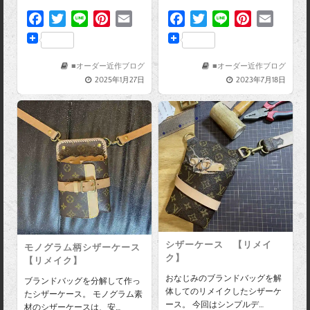
F
T
L
P
E
F
T
L
P
E
a
w
i
i
m
a
w
i
i
m
c
i
n
n
a
c
i
n
n
a
e
t
e
t
i
■オーダー近作ブログ
e
t
e
t
i
■オーダー近作ブログ
2025年1月27日
2023年7月18日
b
t
e
l
b
t
e
l
o
e
r
o
e
r
o
r
e
o
r
e
k
s
k
s
t
t
シザーケース 【リメイ
モノグラム柄シザーケース
ク】
【リメイク】
おなじみのブランドバッグを解
ブランドバッグを分解して作っ
体してのリメイクしたシザーケ
たシザーケース。 モノグラム素
ース。 今回はシンプルデ…
材のシザーケースは、安…