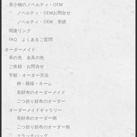
革小物のノベルティ・OEM
ノベルティ・OEMお問合せ
ノベルティ・OEM 実績
関連リンク
FAQ よくあるご質問
オーダーメイド
革の色 金具の色
ご依頼・お問合せ
手順・オーダー方法
柄・模様・ネーム
長財布のオーダーメイド
二つ折り財布のオーダー
オーダーメイドギャラリー
長財布のオーダー例
二つ折り財布のオーダー例
クラッチバッグ