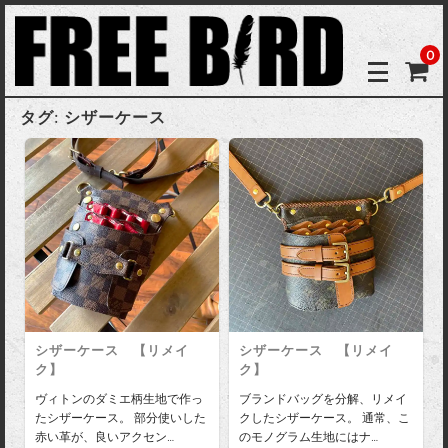
0
タグ:
シザーケース
シザーケース 【リメイ
シザーケース 【リメイ
ク】
ク】
ヴィトンのダミエ柄生地で作っ
ブランドバッグを分解、リメイ
たシザーケース。 部分使いした
クしたシザーケース。 通常、こ
赤い革が、良いアクセン…
のモノグラム生地にはナ…