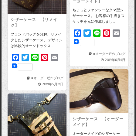
ーダーメイド】
ちょっとファンシーなクマ型シ
ザーケース。 お客様の手描きス
シザーケース 【リメイ
ケッチを元に作成しまし…
ク】
F
T
L
P
E
ブランドバッグを分解、リメイ
a
w
i
i
m
クしたシザーケース。 デザイン
は比較的オーソドックス…
c
i
n
n
a
e
t
e
t
i
■オーダー近作ブログ
F
T
L
P
E
2019年6月4日
b
t
e
l
a
w
i
i
m
o
e
r
c
i
n
n
a
o
r
e
e
t
e
t
i
■オーダー近作ブログ
k
s
2019年5月21日
b
t
e
l
t
o
e
r
o
r
e
k
s
t
シザーケース 【オーダー
メイド】
オーダーメイドのシザーケー