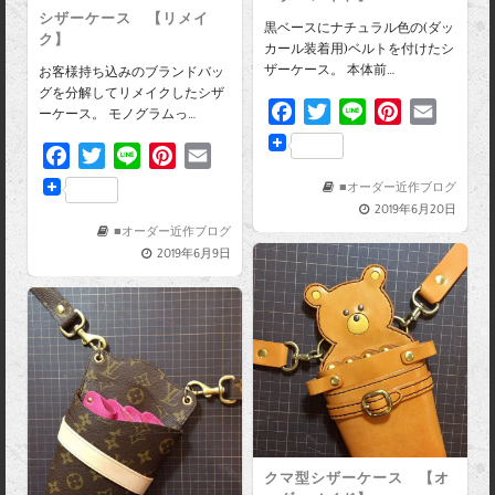
シザーケース 【リメイ
黒ベースにナチュラル色の(ダッ
ク】
カール装着用)ベルトを付けたシ
ザーケース。 本体前…
お客様持ち込みのブランドバッ
グを分解してリメイクしたシザ
F
T
L
P
E
ーケース。 モノグラムっ…
a
w
i
i
m
F
T
L
P
E
c
i
n
n
a
a
w
i
i
m
e
t
e
t
i
■オーダー近作ブログ
c
i
n
n
a
2019年6月20日
b
t
e
l
e
t
e
t
i
■オーダー近作ブログ
o
e
r
2019年6月9日
b
t
e
l
o
r
e
o
e
r
k
s
o
r
e
t
k
s
t
クマ型シザーケース 【オ