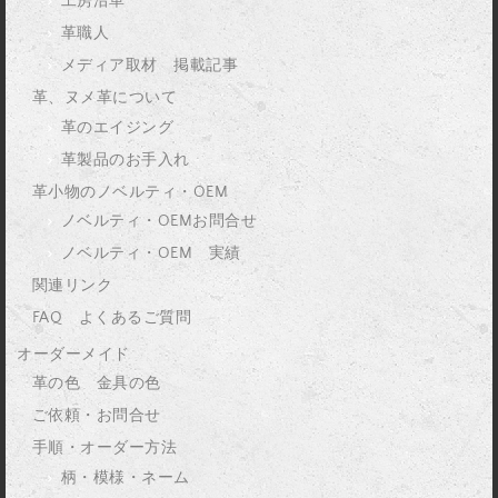
工房沿革
革職人
メディア取材 掲載記事
革、ヌメ革について
革のエイジング
革製品のお手入れ
革小物のノベルティ・OEM
ノベルティ・OEMお問合せ
ノベルティ・OEM 実績
関連リンク
FAQ よくあるご質問
オーダーメイド
革の色 金具の色
ご依頼・お問合せ
手順・オーダー方法
柄・模様・ネーム