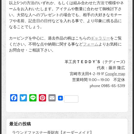
以上5つの方法のいずれか、もしくは組み合わせた方法で模様やネ
ームをお入れいたします。アイテムや数量に合わせて御検討下さ
い。大切な人へのプレゼントの場合でも、相手の大好きなモチー
フや名前、記念日の日付などを入れる事で、より印象に残る品に
なることでしょう。
カービングを中心に、過去作品の柄はこちらの
ギャラリー
をご覧
ください。不明な点や納期に関する事など
フォーム
よりお気軽に
お問合せ・ご相談下さい。
革工房
ＴＥＤＤＹ’Ｓ
（テディーズ)
代表：藤井 隆広
宮崎市太田4-2-19 1F
Google map
営業時間 11:00～19:00 不定休
phone 0985-65-5319
F
T
L
P
E
a
w
i
i
m
c
i
n
n
a
e
t
e
t
i
最近の投稿
b
t
e
l
ラウンドファスナー長財布【オーダーメイド】
o
e
r