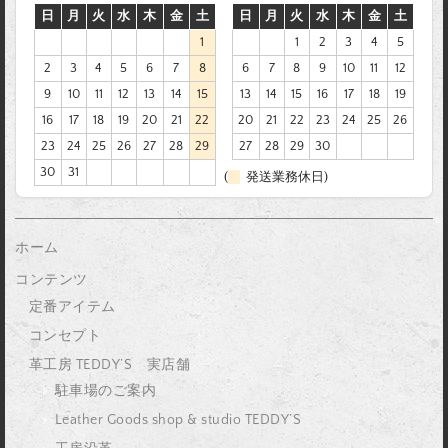
日
月
火
水
木
金
土
日
月
火
水
木
金
土
1
1
2
3
4
5
2
3
4
5
6
7
8
6
7
8
9
10
11
12
9
10
11
12
13
14
15
13
14
15
16
17
18
19
16
17
18
19
20
21
22
20
21
22
23
24
25
26
23
24
25
26
27
28
29
27
28
29
30
30
31
(
発送業務休日)
ホーム
コンテンツ
定番アイテム
コンセプト
革工房 TEDDY’S 実店舗
駐車場のご案内
Leather Goods shop & studio TEDDY’S