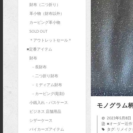
財布（二つ折り）
革小物（財布以外）
カービング革小物
SOLD OUT
＊アウトレットセール＊
■定番アイテム
財布
– 長財布
– 二つ折り財布
– ミディアム財布
– カービング(彫刻)
小銭入れ・パスケース
モノグラム
ビジネス 店舗用品
2023年5月8日
シザーケース
■オーダー近作
バイカーズアイテム
タグ:
リメイク