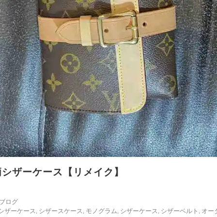
柄シザーケース【リメイク】
ブログ
シザーケース
,
シザースケース
,
モノグラム
,
シザーケース
,
シザーベルト
,
オー