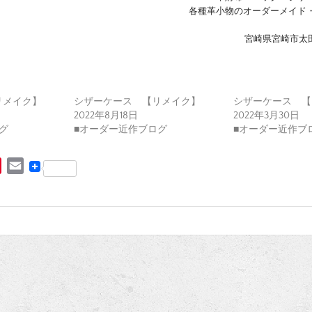
各種革小物のオーダーメイド
宮崎県宮崎市太田4
リメイク】
シザーケース 【リメイク】
シザーケース 【
2022年8月18日
2022年3月30日
グ
■オーダー近作ブログ
■オーダー近作ブ
P
E
i
m
n
a
t
i
e
l
r
e
s
t