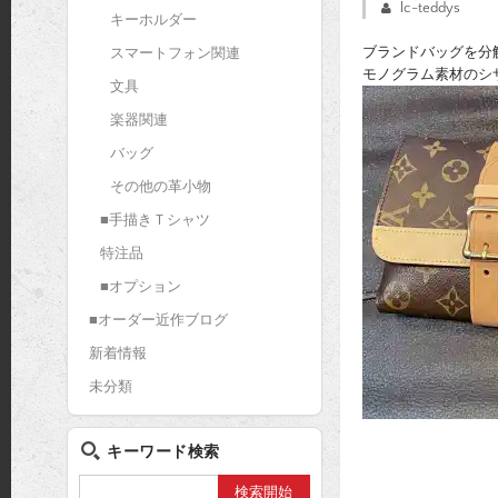
lc-teddys
キーホルダー
ブランドバッグを分
スマートフォン関連
モノグラム素材のシ
文具
楽器関連
バッグ
その他の革小物
■手描きＴシャツ
特注品
■オプション
■オーダー近作ブログ
新着情報
未分類
キーワード検索