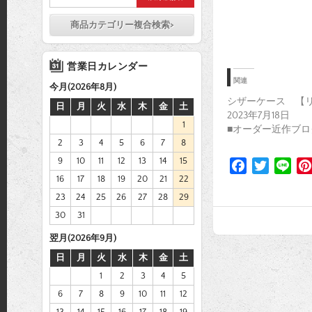
商品カテゴリー複合検索>
営業日カレンダー
関連
今月(2026年8月)
シザーケース 【
日
月
火
水
木
金
土
2023年7月18日
1
■オーダー近作ブロ
2
3
4
5
6
7
8
9
10
11
12
13
14
15
F
T
L
16
17
18
19
20
21
22
a
w
i
23
24
25
26
27
28
29
c
i
n
e
t
e
30
31
b
t
翌月(2026年9月)
o
e
日
月
火
水
木
金
土
o
r
1
2
3
4
5
k
6
7
8
9
10
11
12