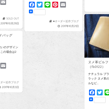
P
E
e
t
F
T
L
P
E
m
b
t
a
w
i
i
m
n
a
o
e
c
i
n
n
a
i
SOLD OUT
o
r
e
t
e
t
i
■オーダー近作ブログ
2017年10月29日
e
l
k
2017年10月21日
b
t
e
l
o
e
r
ドバッグ
e
o
r
e
k
s
使いのデザイン
t
この場合は2
ヌメ革ビルフ
P
E
（fb0122）
m
ナチュラル ブラ
n
a
ラック ヌメ革
i
ーダー近作ブログ
ルなビ…
2017年10月3日
e
l
F
T
a
w
e
c
i