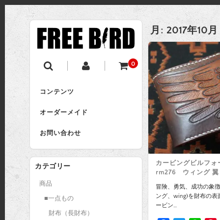
月:
2017年10月
0
コンテンツ
オーダーメイド
お問い合わせ
カービングビルフォ
カテゴリー
rm276 ウィング 翼
商品
冒険、勇気、成功の象徴
ング、wing)を財布の
■一点もの
ービン…
財布（長財布）