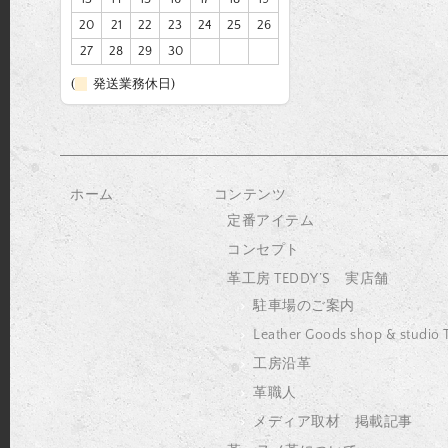
20
21
22
23
24
25
26
27
28
29
30
(
発送業務休日)
ホーム
コンテンツ
定番アイテム
コンセプト
革工房 TEDDY’S 実店舗
駐車場のご案内
Leather Goods shop & studio
工房沿革
革職人
メディア取材 掲載記事