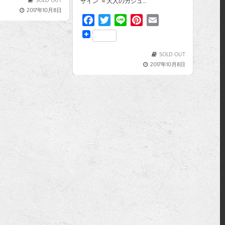
e
t
i
SOLD OUT
ザイン”＝大人のカジュ…
2017年10月8日
e
l
F
T
L
P
E
r
a
w
i
i
m
e
c
i
n
n
a
s
e
t
e
t
i
SOLD OUT
t
2017年10月8日
b
t
e
l
o
e
r
o
r
e
k
s
t