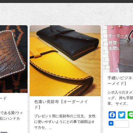
手縫いビジネ
ーメイド】
シボ入りのヌメ
ッグ。 持ち手
ード
色違い長財布【オーダーメイ
革。 サイズ…
ド】
である翼(ウィ
F
T
プレゼント用に長財布のご注文。 女性
表面にハンドカ
a
w
に使いやすいようにとの事で細部はオ
マカセ、 …
c
i