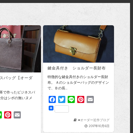
鍵金具付き ショルダー長財布
特徴的な鍵金具付きのショルダー長財
スバッグ【オーダ
布。 Ａのショルダーバッグのデザイン
で、Ｂの長…
革で作ったビジネスバ
部分はシボの無いヌメ
F
T
L
P
E
a
w
i
i
m
c
i
n
n
a
L
P
E
e
t
e
t
i
■オーダー近作ブログ
i
i
m
2017年10月6日
b
t
e
l
n
n
a