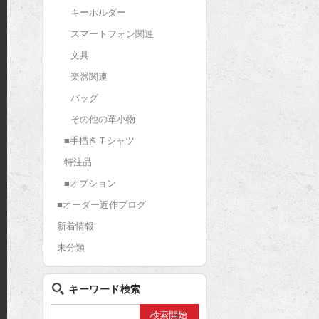
t
キーホルダー
スマートフォン関連
文具
楽器関連
バッグ
その他の革小物
■手描きＴシャツ
特注品
■オプション
■オーダー近作ブログ
新着情報
未分類
キーワード検索