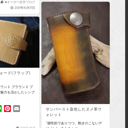
o
e
r
e
t
i
■オーダー近作ブログ
2017年10月17日
o
r
e
e
l
k
s
r
t
e
s
t
ォード(フラップ)
ウン１ ブラウン２ ブ
の魅力を活かしたシンプ
L
P
E
サンバースト染色したヌメ革ウ
ォレット
i
i
m
n
n
a
“個性的でありつつ、飽きのこないデ