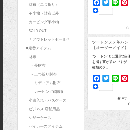
F
T
L
財布（二つ折り）
a
w
i
i
革小物（財布以外）
c
i
n
カービング革小物
e
t
e
t
b
t
SOLD OUT
o
e
r
＊アウトレットセール＊
ツートンヌメ革ハン
o
r
【オーダーメイド】
■定番アイテム
k
s
”ツートン”とは通常2色
財布
t
を指す事が多いですが、
– 長財布
種類のヌ…
– 二つ折り財布
F
T
L
– ミディアム財布
a
w
i
i
– カービング(彫刻)
c
i
n
e
t
e
t
■オ
小銭入れ・パスケース
b
t
ビジネス 店舗用品
o
e
r
シザーケース
o
r
バイカーズアイテム
k
s