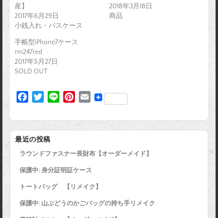
産】
2018年3月18日
2017年6月29日
商品
小銭入れ・パスケース
手帳型iPhone7ケース
rm247red
2017年5月27日
SOLD OUT
F
T
L
P
E
a
w
i
i
m
c
i
n
n
a
e
t
e
t
i
最近の投稿
b
t
e
l
ラウンドファスナー長財布【オーダーメイド】
o
e
r
o
r
e
保護中: 身分証明証ケース
k
s
トートバッグ 【リメイク】
t
保護中: 山ぶどうのかごバッグの持ち手リメイク