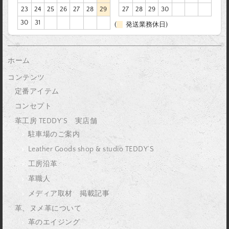
23
24
25
26
27
28
29
27
28
29
30
30
31
(
発送業務休日)
ホーム
コンテンツ
定番アイテム
コンセプト
革工房 TEDDY’S 実店舗
駐車場のご案内
Leather Goods shop & studio TEDDY’S
工房沿革
革職人
メディア取材 掲載記事
革、ヌメ革について
革のエイジング