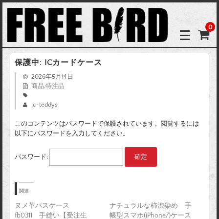
0
保護中: ICカードケース
2026年5月14日
商品
,
特注品
lc-teddys
このコンテンツはパスワードで保護されています。閲覧するには
以下にパスワードを入力してください。
パスワード:
関連
ヌメ革パスケース
ナチュラルな柿渋染め 手
fb0311 手縫い【受注生
帳型スマホ(iPhone7)ケース