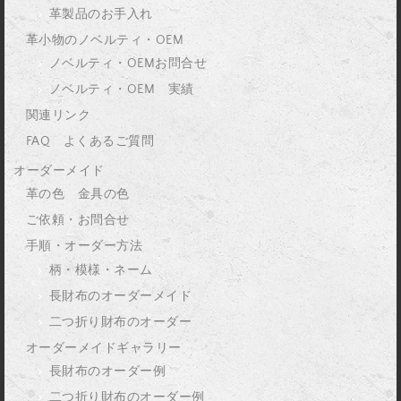
革製品のお手入れ
革小物のノベルティ・OEM
ノベルティ・OEMお問合せ
ノベルティ・OEM 実績
関連リンク
FAQ よくあるご質問
オーダーメイド
革の色 金具の色
ご依頼・お問合せ
手順・オーダー方法
柄・模様・ネーム
長財布のオーダーメイド
二つ折り財布のオーダー
オーダーメイドギャラリー
長財布のオーダー例
二つ折り財布のオーダー例