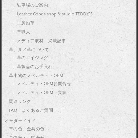
駐車場のご案内
Leather Goods shop & studio TEDDY’S
工房沿革
革職人
メディア取材 掲載記事
革、ヌメ革について
革のエイジング
革製品のお手入れ
革小物のノベルティ・OEM
ノベルティ・OEMお問合せ
ノベルティ・OEM 実績
関連リンク
FAQ よくあるご質問
オーダーメイド
革の色 金具の色
ご依頼・お問合せ