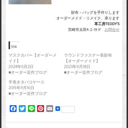
財布・バッグを手作りします
オーダーメイド・リメイク、承ります
革工房TEDDY’S
宮崎市太田4-2-19 IF
お問合せ
関連
マスクカバー【オーダーメ
ラウンドファスナー長財布
イド】
【オーダーメイド】
2024年11月2日
2023年9月18日
■オーダー近作ブログ
■オーダー近作ブログ
手巻きタバコケース
2015年11月16日
■オーダー近作ブログ
F
T
L
P
E
a
w
i
i
m
c
i
n
n
a