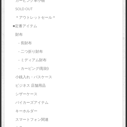
カービング革小物
SOLD OUT
＊アウトレットセール＊
■定番アイテム
財布
– 長財布
– 二つ折り財布
– ミディアム財布
– カービング(彫刻)
小銭入れ・パスケース
ビジネス 店舗用品
シザーケース
バイカーズアイテム
キーホルダー
スマートフォン関連