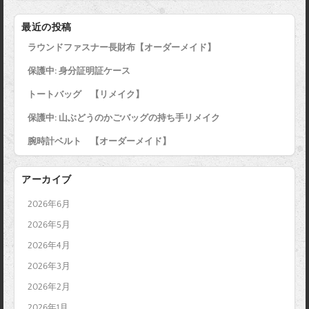
e
t
e
t
i
b
t
e
l
最近の投稿
o
e
r
ラウンドファスナー長財布【オーダーメイド】
o
r
e
k
s
保護中: 身分証明証ケース
t
トートバッグ 【リメイク】
保護中: 山ぶどうのかごバッグの持ち手リメイク
腕時計ベルト 【オーダーメイド】
アーカイブ
2026年6月
2026年5月
2026年4月
2026年3月
2026年2月
2026年1月