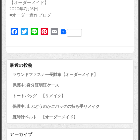
【オーダーメイド】
2020年7月16日
■オーダー近作ブログ
F
T
L
P
E
a
w
i
i
m
c
i
n
n
a
e
t
e
t
i
b
t
e
l
最近の投稿
o
e
r
ラウンドファスナー長財布【オーダーメイド】
o
r
e
k
s
保護中: 身分証明証ケース
t
トートバッグ 【リメイク】
保護中: 山ぶどうのかごバッグの持ち手リメイク
腕時計ベルト 【オーダーメイド】
アーカイブ