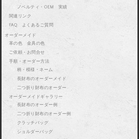
ノベルティ・OEM 実績
関連リンク
FAQ よくあるご質問
オーダーメイド
革の色 金具の色
ご依頼・お問合せ
手順・オーダー方法
柄・模様・ネーム
長財布のオーダーメイド
二つ折り財布のオーダー
オーダーメイドギャラリー
長財布のオーダー例
二つ折り財布のオーダー例
クラッチバッグ
ショルダーバッグ