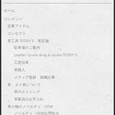
ホーム
コンテンツ
定番アイテム
コンセプト
革工房 TEDDY’S 実店舗
駐車場のご案内
Leather Goods shop & studio TEDDY’S
工房沿革
革職人
メディア取材 掲載記事
革、ヌメ革について
革のエイジング
革製品のお手入れ
革小物のノベルティ・OEM
ノベルティ・OEMお問合せ