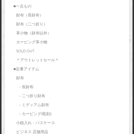
■一点もの
財布（長財布）
財布（二つ折り）
革小物（財布以外）
カービング革小物
SOLD OUT
＊アウトレットセール＊
■定番アイテム
財布
– 長財布
– 二つ折り財布
– ミディアム財布
– カービング(彫刻)
小銭入れ・パスケース
ビジネス 店舗用品