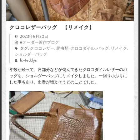
クロコレザーバッグ 【リメイク】
2023年5月30日
■オーダー近作ブログ
タグ:
クロコレザー
,
爬虫類
,
クロコダイル
,
バッグ
,
リメイク
,
ショルダーバッグ
lc-teddys
年数が経って、角部分などが傷んできたクロコダイルレザーのバ
ッグを、ショルダーバッグにリメイクしました。一回り小ぶりに
した事もあり、出番が増えそうとのことでした。