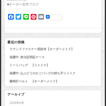
■オーダー近作ブログ
F
T
L
P
E
a
w
i
i
m
c
i
n
n
a
e
t
e
t
i
b
t
e
l
最近の投稿
o
e
r
ラウンドファスナー長財布【オーダーメイド】
o
r
e
k
s
保護中: 身分証明証ケース
t
トートバッグ 【リメイク】
保護中: 山ぶどうのかごバッグの持ち手リメイク
腕時計ベルト 【オーダーメイド】
アーカイブ
2026年6月