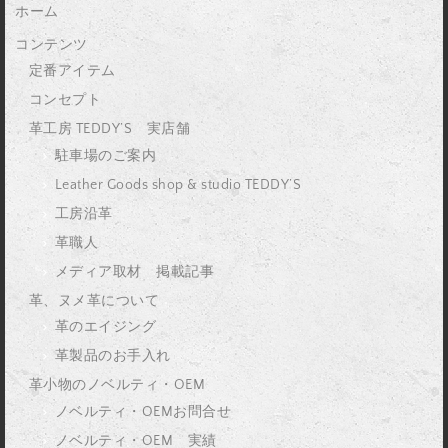
ホーム
コンテンツ
定番アイテム
コンセプト
革工房 TEDDY’S 実店舗
駐車場のご案内
Leather Goods shop & studio TEDDY’S
工房沿革
革職人
メディア取材 掲載記事
革、ヌメ革について
革のエイジング
革製品のお手入れ
革小物のノベルティ・OEM
ノベルティ・OEMお問合せ
ノベルティ・OEM 実績