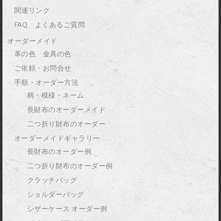
関連リンク
FAQ よくあるご質問
オーダーメイド
革の色 金具の色
ご依頼・お問合せ
手順・オーダー方法
柄・模様・ネーム
長財布のオーダーメイド
二つ折り財布のオーダー
オーダーメイドギャラリー
長財布のオーダー例
二つ折り財布のオーダー例
クラッチバッグ
ショルダーバッグ
シザーケース オーダー例