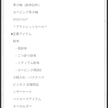
革小物（財布以外）
カービング革小物
SOLD OUT
＊アウトレットセール＊
■定番アイテム
財布
– 長財布
– 二つ折り財布
– ミディアム財布
– カービング(彫刻)
小銭入れ・パスケース
ビジネス 店舗用品
シザーケース
バイカーズアイテム
キーホルダー