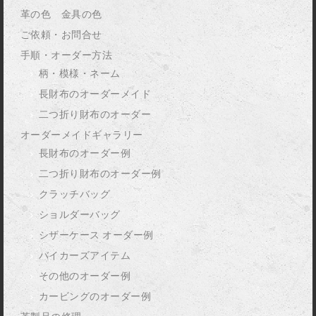
革の色 金具の色
ご依頼・お問合せ
手順・オーダー方法
柄・模様・ネーム
長財布のオーダーメイド
二つ折り財布のオーダー
オーダーメイドギャラリー
長財布のオーダー例
二つ折り財布のオーダー例
クラッチバッグ
ショルダーバッグ
シザーケース オーダー例
バイカーズアイテム
その他のオーダー例
カービングのオーダー例