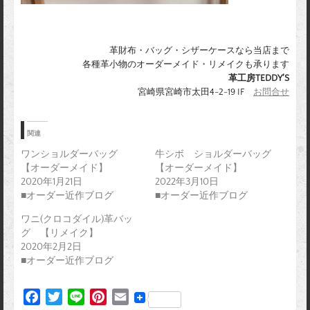
革財布・バッグ・シザーケースなら当店まで
各種革小物のオーダーメイド・リメイクも承ります
革工房TEDDY’S
宮崎県宮崎市太田4-2-19 IF
お問合せ
関連
ワンショルダーバッグ
牛シボ ショルダーバッグ
【オーダーメイド】
【オーダーメイド】
2020年1月21日
2022年3月10日
■オーダー近作ブログ
■オーダー近作ブログ
ワニ(クロコダイル)革バッ
グ 【リメイク】
2020年2月2日
■オーダー近作ブログ
F
T
L
P
E