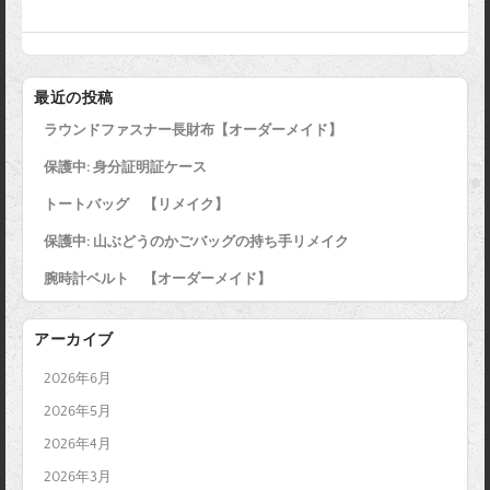
a
w
i
i
m
c
i
n
n
a
e
t
e
t
i
b
t
e
l
最近の投稿
o
e
r
ラウンドファスナー長財布【オーダーメイド】
o
r
e
k
s
保護中: 身分証明証ケース
t
トートバッグ 【リメイク】
保護中: 山ぶどうのかごバッグの持ち手リメイク
腕時計ベルト 【オーダーメイド】
アーカイブ
2026年6月
2026年5月
2026年4月
2026年3月