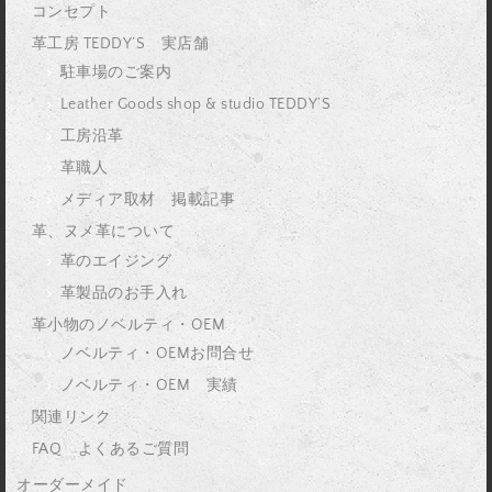
コンセプト
革工房 TEDDY’S 実店舗
駐車場のご案内
Leather Goods shop & studio TEDDY’S
工房沿革
革職人
メディア取材 掲載記事
革、ヌメ革について
革のエイジング
革製品のお手入れ
革小物のノベルティ・OEM
ノベルティ・OEMお問合せ
ノベルティ・OEM 実績
関連リンク
FAQ よくあるご質問
オーダーメイド