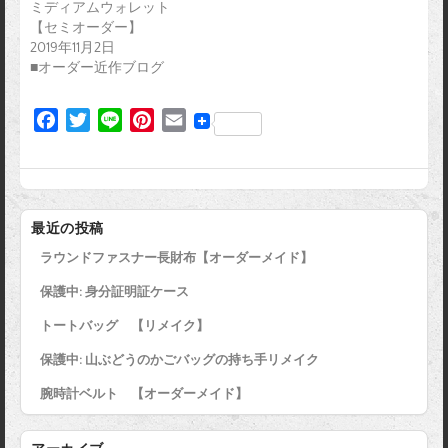
ミディアムウォレット
【セミオーダー】
2019年11月2日
■オーダー近作ブログ
F
T
L
P
E
a
w
i
i
m
c
i
n
n
a
e
t
e
t
i
b
t
e
l
最近の投稿
o
e
r
ラウンドファスナー長財布【オーダーメイド】
o
r
e
k
s
保護中: 身分証明証ケース
t
トートバッグ 【リメイク】
保護中: 山ぶどうのかごバッグの持ち手リメイク
腕時計ベルト 【オーダーメイド】