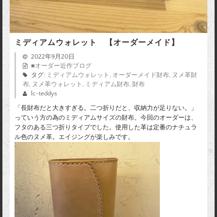
ミディアムウォレット 【オーダーメイド】
2022年9月20日
■オーダー近作ブログ
タグ:
ミディアムウォレット
,
オーダーメイド財布
,
ヌメ革財
布
,
ヌメ革ウォレット
,
ミディアム財布
,
財布
lc-teddys
「長財布だと大きすぎる。二つ折りだと、収納力が足りない。」
っていう方の為のミディアムサイズの財布。今回のオーダーは、
フタのある三つ折りタイプでした。使用した革は定番のナチュラ
ル色のヌメ革。エイジングが楽しみです。