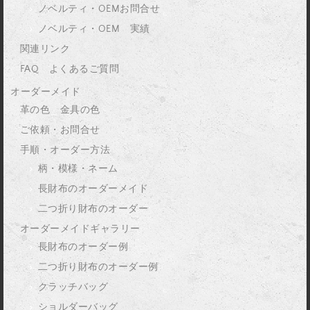
ノベルティ・OEMお問合せ
ノベルティ・OEM 実績
関連リンク
FAQ よくあるご質問
オーダーメイド
革の色 金具の色
ご依頼・お問合せ
手順・オーダー方法
柄・模様・ネーム
長財布のオーダーメイド
二つ折り財布のオーダー
オーダーメイドギャラリー
長財布のオーダー例
二つ折り財布のオーダー例
クラッチバッグ
ショルダーバッグ