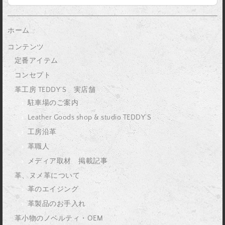
ホーム
コンテンツ
定番アイテム
コンセプト
革工房 TEDDY’S 実店舗
駐車場のご案内
Leather Goods shop & studio TEDDY’S
工房沿革
革職人
メディア取材 掲載記事
革、ヌメ革について
革のエイジング
革製品のお手入れ
革小物のノベルティ・OEM