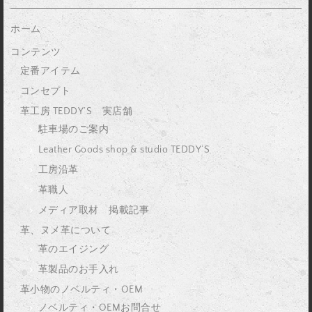
ホーム
コンテンツ
定番アイテム
コンセプト
革工房 TEDDY’S 実店舗
駐車場のご案内
Leather Goods shop & studio TEDDY’S
工房沿革
革職人
メディア取材 掲載記事
革、ヌメ革について
革のエイジング
革製品のお手入れ
革小物のノベルティ・OEM
ノベルティ・OEMお問合せ