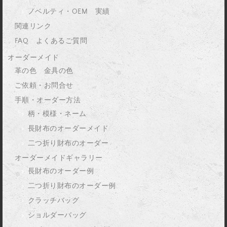
ノベルティ・OEM 実績
関連リンク
FAQ よくあるご質問
オーダーメイド
革の色 金具の色
ご依頼・お問合せ
手順・オーダー方法
柄・模様・ネーム
長財布のオーダーメイド
二つ折り財布のオーダー
オーダーメイドギャラリー
長財布のオーダー例
二つ折り財布のオーダー例
クラッチバッグ
ショルダーバッグ