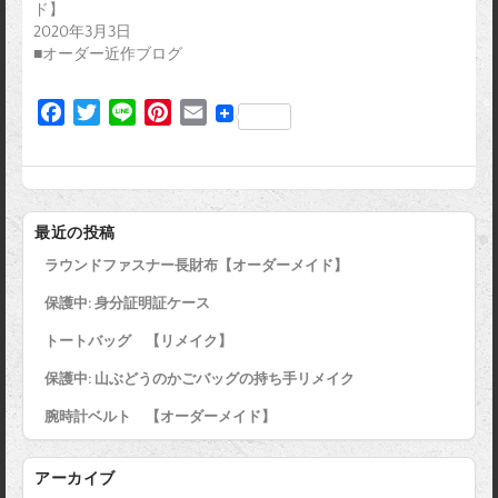
ド】
2020年3月3日
■オーダー近作ブログ
F
T
L
P
E
a
w
i
i
m
c
i
n
n
a
e
t
e
t
i
b
t
e
l
最近の投稿
o
e
r
ラウンドファスナー長財布【オーダーメイド】
o
r
e
k
s
保護中: 身分証明証ケース
t
トートバッグ 【リメイク】
保護中: 山ぶどうのかごバッグの持ち手リメイク
腕時計ベルト 【オーダーメイド】
アーカイブ