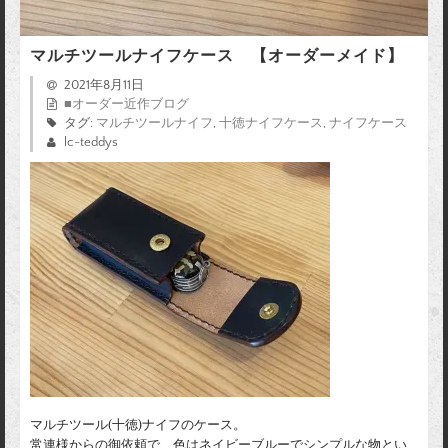
マルチツールナイフケース 【オーダーメイド】
2021年8月11日
■オーダー近作ブログ
タグ:
マルチツールナイフ
,
十徳ナイフケース
,
ナイフケース
lc-teddys
マルチツール(十徳)ナイフのケース。
常連様からの御依頼で、色はネイビーブルーでシンプルな物とい