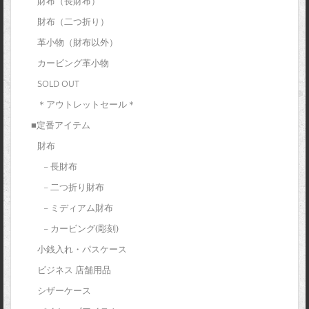
財布（長財布）
財布（二つ折り）
革小物（財布以外）
カービング革小物
SOLD OUT
＊アウトレットセール＊
■定番アイテム
財布
– 長財布
– 二つ折り財布
– ミディアム財布
– カービング(彫刻)
小銭入れ・パスケース
ビジネス 店舗用品
シザーケース