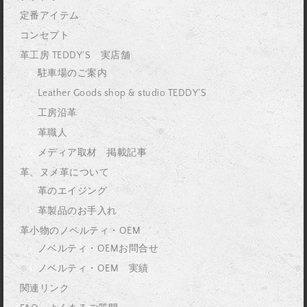
定番アイテム
コンセプト
革工房 TEDDY’S 実店舗
駐車場のご案内
Leather Goods shop & studio TEDDY’S
工房沿革
革職人
メディア取材 掲載記事
革、ヌメ革について
革のエイジング
革製品のお手入れ
革小物のノベルティ・OEM
ノベルティ・OEMお問合せ
ノベルティ・OEM 実績
関連リンク