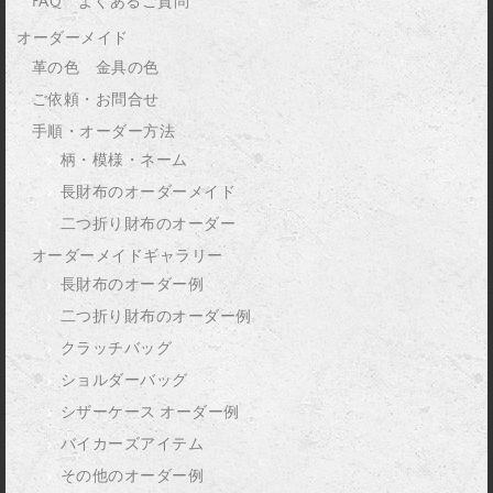
FAQ よくあるご質問
オーダーメイド
革の色 金具の色
ご依頼・お問合せ
手順・オーダー方法
柄・模様・ネーム
長財布のオーダーメイド
二つ折り財布のオーダー
オーダーメイドギャラリー
長財布のオーダー例
二つ折り財布のオーダー例
クラッチバッグ
ショルダーバッグ
シザーケース オーダー例
バイカーズアイテム
その他のオーダー例