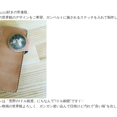
wiki
)好きの常連様。
の世界観のデザインをご希望。ガンベルトに施されるステッチを入れて制作
は「荒野の1ドル銀貨」にちなんで”1ドル銅貨”です (^-^
ン映画の世界観よろしく、ガンガン使い込んで日焼けと汚れで”良い味”を出