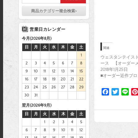
商品カテゴリー複合検索>
営業日カレンダー
今月(2026年8月)
日
月
火
水
木
金
土
関連
1
ウェスタンテイス
2
3
4
5
6
7
8
ース 【オーダー
2018年1月25日
9
10
11
12
13
14
15
■オーダー近作ブロ
16
17
18
19
20
21
22
23
24
25
26
27
28
29
F
T
L
30
31
a
w
i
翌月(2026年9月)
c
i
n
e
t
e
日
月
火
水
木
金
土
b
t
1
2
3
4
5
o
e
6
7
8
9
10
11
12
o
r