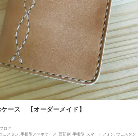
ホケース 【オーダーメイド】
ブログ
ウェスタン
,
手帳型スマホケース
,
西部劇
,
手帳型
,
スマートフォン
,
ウェスタン