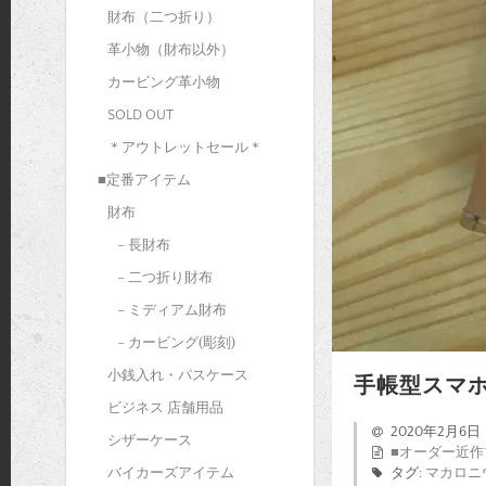
財布（二つ折り）
革小物（財布以外）
カービング革小物
SOLD OUT
＊アウトレットセール＊
■定番アイテム
財布
– 長財布
– 二つ折り財布
– ミディアム財布
– カービング(彫刻)
小銭入れ・パスケース
手帳型スマ
ビジネス 店舗用品
2020年2月6日
シザーケース
■オーダー近作
バイカーズアイテム
タグ:
マカロニ