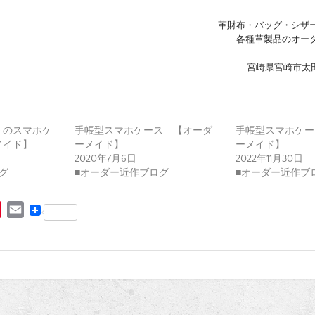
革財布・バッグ・シザ
各種革製品のオー
宮崎県宮崎市太田4
トのスマホケ
手帳型スマホケース 【オーダ
手帳型スマホケー
メイド】
ーメイド】
ーメイド】
2020年7月6日
2022年11月30日
グ
■オーダー近作ブログ
■オーダー近作ブ
P
E
i
m
n
a
t
i
e
l
r
e