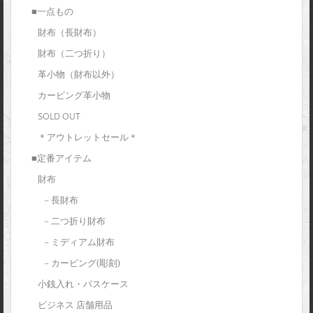
■一点もの
財布（長財布）
財布（二つ折り）
革小物（財布以外）
カービング革小物
SOLD OUT
＊アウトレットセール＊
■定番アイテム
財布
– 長財布
– 二つ折り財布
– ミディアム財布
– カービング(彫刻)
小銭入れ・パスケース
ビジネス 店舗用品