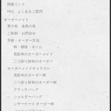
関連リンク
FAQ よくあるご質問
オーダーメイド
革の色 金具の色
ご依頼・お問合せ
手順・オーダー方法
柄・模様・ネーム
長財布のオーダーメイド
二つ折り財布のオーダー
オーダーメイドギャラリー
長財布のオーダー例
二つ折り財布のオーダー例
クラッチバッグ
ショルダーバッグ
シザーケース オーダー例