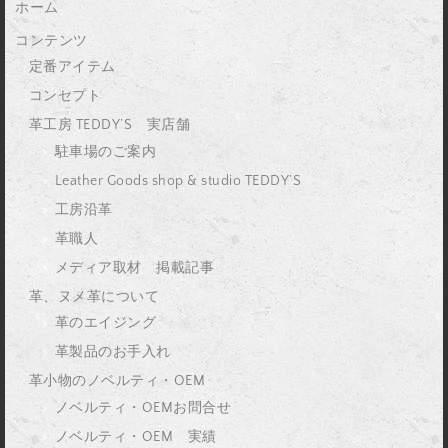
ホーム
コンテンツ
定番アイテム
コンセプト
革工房 TEDDY’S 実店舗
駐車場のご案内
Leather Goods shop & studio TEDDY’S
工房沿革
革職人
メディア取材 掲載記事
革、ヌメ革について
革のエイジング
革製品のお手入れ
革小物のノベルティ・OEM
ノベルティ・OEMお問合せ
ノベルティ・OEM 実績