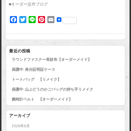
■オーダー近作ブログ
F
T
L
P
E
a
w
i
i
m
c
i
n
n
a
e
t
e
t
i
b
t
e
l
最近の投稿
o
e
r
ラウンドファスナー長財布【オーダーメイド】
o
r
e
k
s
保護中: 身分証明証ケース
t
トートバッグ 【リメイク】
保護中: 山ぶどうのかごバッグの持ち手リメイク
腕時計ベルト 【オーダーメイド】
アーカイブ
2026年6月