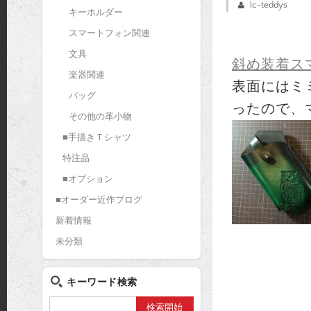
lc-teddys
キーホルダー
スマートフォン関連
文具
斜め装着ス
楽器関連
表面にはミ
バッグ
ったので、
その他の革小物
■手描きＴシャツ
特注品
■オプション
■オーダー近作ブログ
新着情報
未分類
キーワード検索