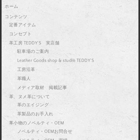
ホーム
コンテンツ
定番アイテム
コンセプト
革工房 TEDDY’S 実店舗
駐車場のご案内
Leather Goods shop & studio TEDDY’S
工房沿革
革職人
メディア取材 掲載記事
革、ヌメ革について
革のエイジング
革製品のお手入れ
革小物のノベルティ・OEM
ノベルティ・OEMお問合せ