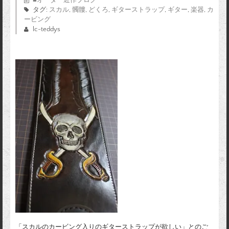
タグ:
スカル
,
髑髏
,
どくろ
,
ギターストラップ
,
ギター
,
楽器
,
カ
ービング
lc-teddys
「スカルのカービング入りのギターストラップが欲しい」とのご