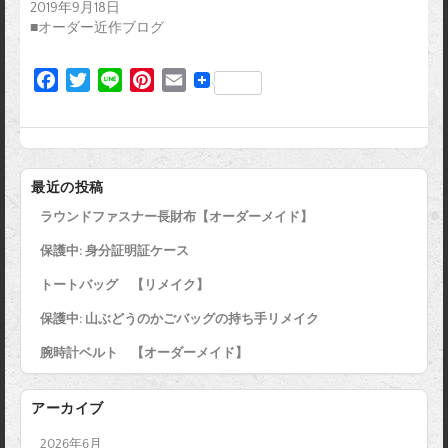
2019年9月18日
■オーダー近作ブログ
F
T
L
P
E
a
w
i
i
m
c
i
n
n
a
e
t
e
t
i
b
t
e
l
最近の投稿
o
e
r
ラウンドファスナー長財布【オーダーメイド】
o
r
e
k
s
保護中: 身分証明証ケース
t
トートバッグ 【リメイク】
保護中: 山ぶどうのかごバッグの持ち手リメイク
腕時計ベルト 【オーダーメイド】
アーカイブ
2026年6月