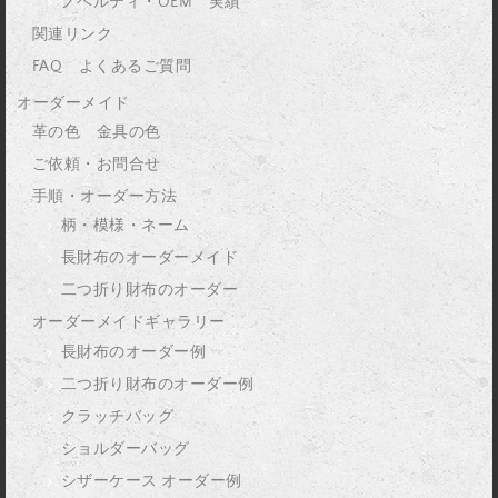
ノベルティ・OEM 実績
関連リンク
FAQ よくあるご質問
オーダーメイド
革の色 金具の色
ご依頼・お問合せ
手順・オーダー方法
柄・模様・ネーム
長財布のオーダーメイド
二つ折り財布のオーダー
オーダーメイドギャラリー
長財布のオーダー例
二つ折り財布のオーダー例
クラッチバッグ
ショルダーバッグ
シザーケース オーダー例