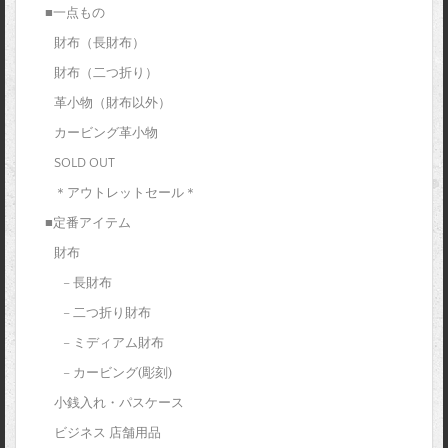
■一点もの
財布（長財布）
財布（二つ折り）
革小物（財布以外）
カービング革小物
SOLD OUT
＊アウトレットセール＊
■定番アイテム
財布
– 長財布
– 二つ折り財布
– ミディアム財布
– カービング(彫刻)
小銭入れ・パスケース
ビジネス 店舗用品