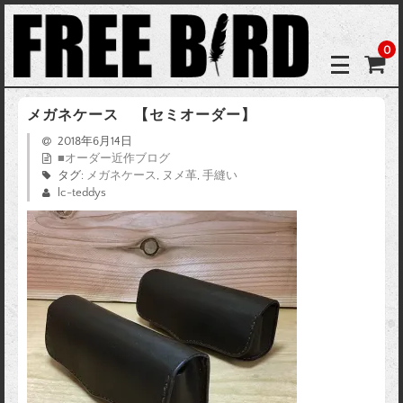
0
メガネケース 【セミオーダー】
2018年6月14日
■オーダー近作ブログ
タグ:
メガネケース
,
ヌメ革
,
手縫い
lc-teddys