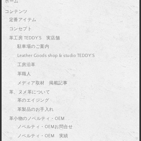
ホーム
コンテンツ
定番アイテム
コンセプト
革工房 TEDDY’S 実店舗
駐車場のご案内
Leather Goods shop & studio TEDDY’S
工房沿革
革職人
メディア取材 掲載記事
革、ヌメ革について
革のエイジング
革製品のお手入れ
革小物のノベルティ・OEM
ノベルティ・OEMお問合せ
ノベルティ・OEM 実績