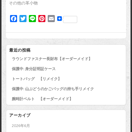
その他の革小物
F
T
L
P
E
a
w
i
i
m
c
i
n
n
a
e
t
e
t
i
b
t
e
l
最近の投稿
o
e
r
ラウンドファスナー長財布【オーダーメイド】
o
r
e
k
s
保護中: 身分証明証ケース
t
トートバッグ 【リメイク】
保護中: 山ぶどうのかごバッグの持ち手リメイク
腕時計ベルト 【オーダーメイド】
アーカイブ
2026年6月