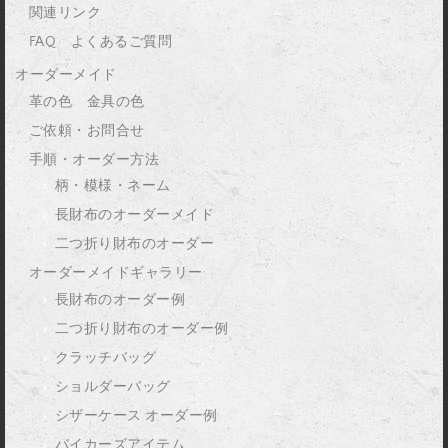
関連リンク
FAQ よくあるご質問
オーダーメイド
革の色 金具の色
ご依頼・お問合せ
手順・オーダー方法
柄・模様・ネーム
長財布のオーダーメイド
二つ折り財布のオーダー
オーダーメイドギャラリー
長財布のオーダー例
二つ折り財布のオーダー例
クラッチバッグ
ショルダーバッグ
シザーケース オーダー例
バイカーズアイテム