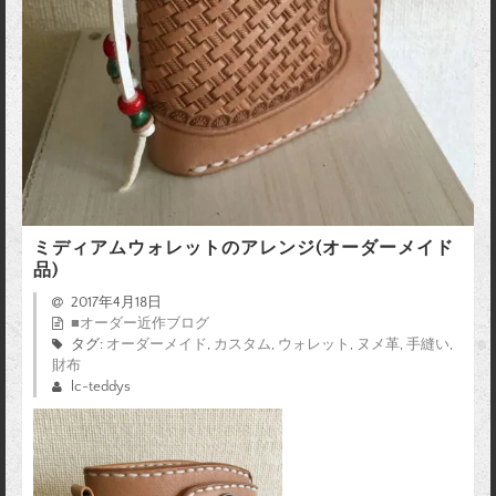
ミディアムウォレットのアレンジ(オーダーメイド
品)
2017年4月18日
■オーダー近作ブログ
タグ:
オーダーメイド
,
カスタム
,
ウォレット
,
ヌメ革
,
手縫い
,
財布
lc-teddys