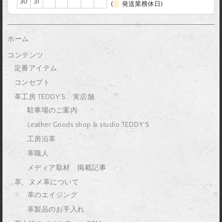
30
31
(
発送業務休日)
ホーム
コンテンツ
定番アイテム
コンセプト
革工房 TEDDY’S 実店舗
駐車場のご案内
Leather Goods shop & studio TEDDY’S
工房沿革
革職人
メディア取材 掲載記事
革、ヌメ革について
革のエイジング
革製品のお手入れ