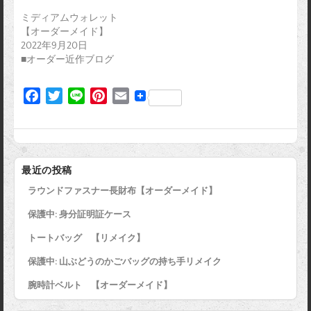
ミディアムウォレット
【オーダーメイド】
2022年9月20日
■オーダー近作ブログ
F
T
L
P
E
a
w
i
i
m
c
i
n
n
a
e
t
e
t
i
b
t
e
l
最近の投稿
o
e
r
ラウンドファスナー長財布【オーダーメイド】
o
r
e
k
s
保護中: 身分証明証ケース
t
トートバッグ 【リメイク】
保護中: 山ぶどうのかごバッグの持ち手リメイク
腕時計ベルト 【オーダーメイド】