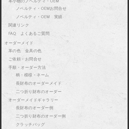
革小物のノベルティ・OEM
ノベルティ・OEMお問合せ
ノベルティ・OEM 実績
関連リンク
FAQ よくあるご質問
オーダーメイド
革の色 金具の色
ご依頼・お問合せ
手順・オーダー方法
柄・模様・ネーム
長財布のオーダーメイド
二つ折り財布のオーダー
オーダーメイドギャラリー
長財布のオーダー例
二つ折り財布のオーダー例
クラッチバッグ