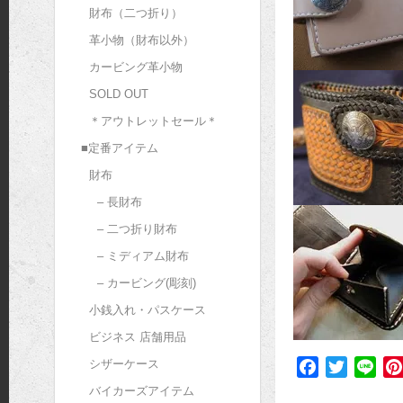
財布（二つ折り）
革小物（財布以外）
カービング革小物
SOLD OUT
＊アウトレットセール＊
■定番アイテム
財布
– 長財布
– 二つ折り財布
– ミディアム財布
– カービング(彫刻)
小銭入れ・パスケース
ビジネス 店舗用品
シザーケース
F
T
L
a
w
i
バイカーズアイテム