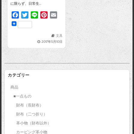
に限らず、日常生…
F
T
L
P
E
a
w
i
i
m
c
i
n
n
a
e
t
e
t
i
文具
2017年5月10日
b
t
e
l
o
e
r
o
r
e
k
s
t
カテゴリー
商品
■一点もの
財布（長財布）
財布（二つ折り）
革小物（財布以外）
カービング革小物