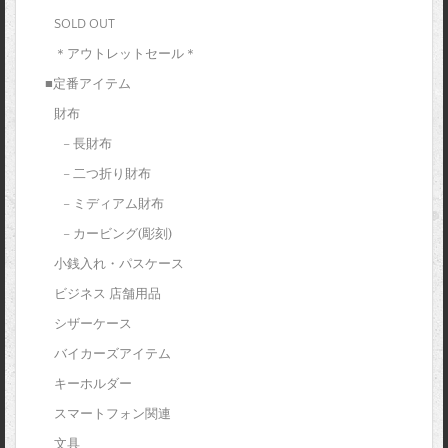
SOLD OUT
＊アウトレットセール＊
■定番アイテム
財布
– 長財布
– 二つ折り財布
– ミディアム財布
– カービング(彫刻)
小銭入れ・パスケース
ビジネス 店舗用品
シザーケース
バイカーズアイテム
キーホルダー
スマートフォン関連
文具