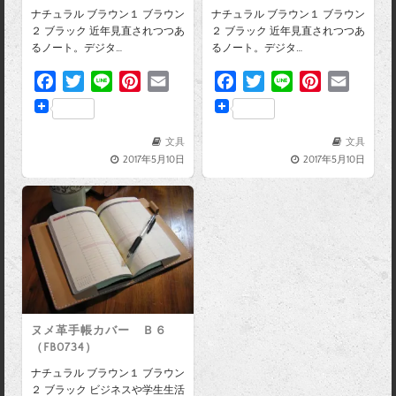
ナチュラル ブラウン１ ブラウン
ナチュラル ブラウン１ ブラウン
２ ブラック 近年見直されつつあ
２ ブラック 近年見直されつつあ
るノート。デジタ…
るノート。デジタ…
F
T
L
P
E
F
T
L
P
E
a
w
i
i
m
a
w
i
i
m
c
i
n
n
a
c
i
n
n
a
e
t
e
t
i
e
t
e
t
i
文具
文具
2017年5月10日
2017年5月10日
b
t
e
l
b
t
e
l
o
e
r
o
e
r
o
r
e
o
r
e
k
s
k
s
t
t
ヌメ革手帳カバー Ｂ６
（FB0734）
ナチュラル ブラウン１ ブラウン
２ ブラック ビジネスや学生生活