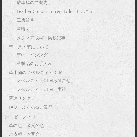
駐車場のご案内
Leather Goods shop & studio TEDDY’S
工房沿革
革職人
メディア取材 掲載記事
革、ヌメ革について
革のエイジング
革製品のお手入れ
革小物のノベルティ・OEM
ノベルティ・OEMお問合せ
ノベルティ・OEM 実績
関連リンク
FAQ よくあるご質問
オーダーメイド
革の色 金具の色
ご依頼・お問合せ