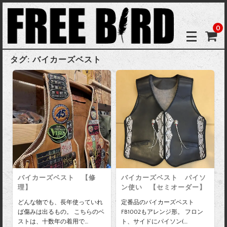
0
タグ:
バイカーズベスト
バイカーズベスト 【修
バイカーズベスト パイソ
理】
ン使い 【セミオーダー】
どんな物でも、長年使っていれ
定番品のバイカーズベスト
ば傷みは出るもの。 こちらのベ
FB1002もアレンジ形。 フロン
ストは、十数年の着用で…
ト、サイドにパイソン(…