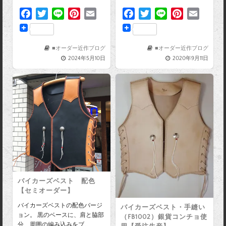
F
T
L
P
E
F
T
L
P
E
a
w
i
i
m
a
w
i
i
m
c
i
n
n
a
c
i
n
n
a
e
t
e
t
i
e
t
e
t
i
■オーダー近作ブログ
■オーダー近作ブログ
2024年5月10日
2020年9月11日
b
t
e
l
b
t
e
l
o
e
r
o
e
r
o
r
e
o
r
e
k
s
k
s
t
t
バイカーズベスト 配色
【セミオーダー】
バイカーズベストの配色バージ
バイカーズベスト・手縫い
ョン。 黒のベースに、肩と脇部
（FB1002）銀貨コンチョ使
分、周囲の編み込みをブ…