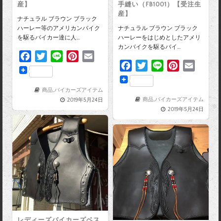
産】
手縫い（FB1001）【受注生
産】
ナチュラル ブラウン ブラック
ハーレー等のアメリカンバイク
ナチュラル ブラウン ブラック
を駆るバイカー達に人…
ハーレーをはじめとしたアメリ
カンバイクを駆るバイ…
F
T
L
P
E
F
T
L
P
E
a
w
i
i
m
a
w
i
i
m
c
i
n
n
a
c
i
n
n
a
e
t
e
t
i
商品
,
バイカーズアイテム
e
t
e
t
i
商品
,
バイカーズアイテム
2019年5月24日
b
t
e
l
2019年5月24日
b
t
e
l
o
e
r
o
e
r
o
r
e
o
r
e
k
s
k
s
t
t
レディーズバイカーズベス