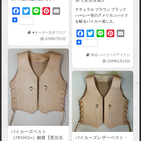
用【受注生産】
ナチュラル ブラウン ブラック
F
T
L
P
E
ハーレー等のアメリカンバイク
a
w
i
i
m
を駆るバイカー達に人…
c
i
n
n
a
F
T
L
P
E
e
t
e
t
i
■オーダー近作ブログ
2019年7月5日
a
w
i
i
m
b
t
e
l
c
i
n
n
a
o
e
r
e
t
e
t
i
商品
,
バイカーズアイテム
o
r
e
2019年5月24日
b
t
e
l
k
s
o
e
r
t
o
r
e
k
s
t
バイカーズベスト
（FB1002n）銅貨【受注生
バイカーズレザーベスト・