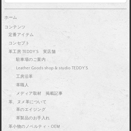
ホーム
コンテンツ
定番アイテム
コンセプト
革工房 TEDDY’S 実店舗
駐車場のご案内
Leather Goods shop & studio TEDDY’S
工房沿革
革職人
メディア取材 掲載記事
革、ヌメ革について
革のエイジング
革製品のお手入れ
革小物のノベルティ・OEM