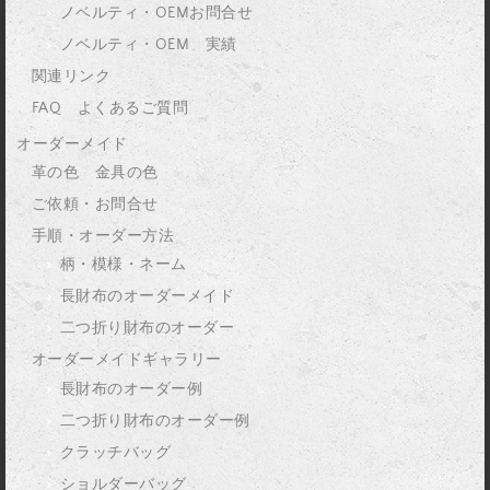
ノベルティ・OEMお問合せ
ノベルティ・OEM 実績
関連リンク
FAQ よくあるご質問
オーダーメイド
革の色 金具の色
ご依頼・お問合せ
手順・オーダー方法
柄・模様・ネーム
長財布のオーダーメイド
二つ折り財布のオーダー
オーダーメイドギャラリー
長財布のオーダー例
二つ折り財布のオーダー例
クラッチバッグ
ショルダーバッグ