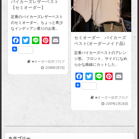
バイカーズレザーベスト
【セミオーダー】
定番のバイカーズレザーベスト
のセミオーダー。ちょっと希少
なインディアン乗りのお客…
セミオーダー バイカーズ
F
T
L
P
E
ベスト(オーダーメイド品)
a
w
i
i
m
定番バイカーズベストのアレン
c
i
n
n
a
ジ形。 フロント、サイドになめ
e
t
e
t
i
■オーダー近作ブログ
らかな曲線にカットした…
2018年1月7日
b
t
e
l
F
T
L
P
E
o
e
r
a
w
i
i
m
o
r
e
c
i
n
n
a
k
s
e
t
e
t
i
■オーダー近作ブログ
t
2017年2月26日
b
t
e
l
o
e
r
o
r
e
k
s
t
カテゴリー