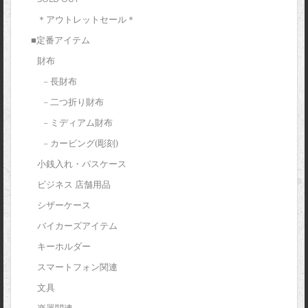
＊アウトレットセール＊
■定番アイテム
財布
– 長財布
– 二つ折り財布
– ミディアム財布
– カービング(彫刻)
小銭入れ・パスケース
ビジネス 店舗用品
シザーケース
バイカーズアイテム
キーホルダー
スマートフォン関連
文具