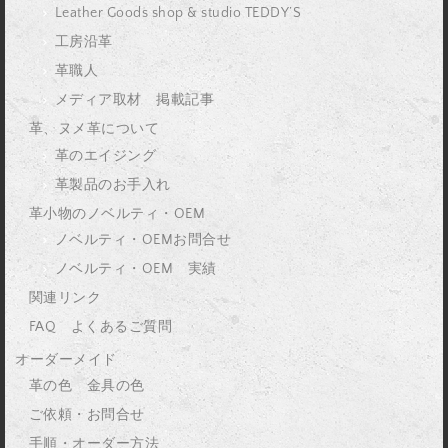
Leather Goods shop & studio TEDDY’S
工房沿革
革職人
メディア取材 掲載記事
革、ヌメ革について
革のエイジング
革製品のお手入れ
革小物のノベルティ・OEM
ノベルティ・OEMお問合せ
ノベルティ・OEM 実績
関連リンク
FAQ よくあるご質問
オーダーメイド
革の色 金具の色
ご依頼・お問合せ
手順・オーダー方法