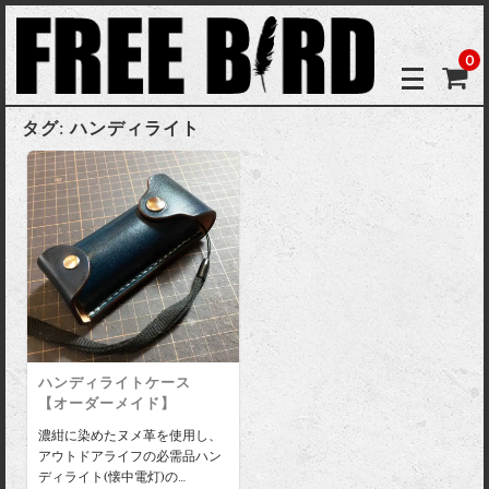
0
タグ:
ハンディライト
ハンディライトケース
【オーダーメイド】
濃紺に染めたヌメ革を使用し、
アウトドアライフの必需品ハン
ディライト(懐中電灯)の…