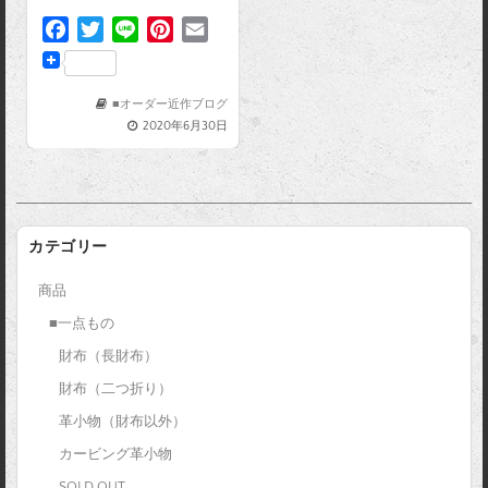
F
T
L
P
E
a
w
i
i
m
c
i
n
n
a
e
t
e
t
i
■オーダー近作ブログ
2020年6月30日
b
t
e
l
o
e
r
o
r
e
k
s
t
カテゴリー
商品
■一点もの
財布（長財布）
財布（二つ折り）
革小物（財布以外）
カービング革小物
SOLD OUT