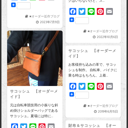
グはいらないけど、ス…
a
w
i
i
m
c
i
n
n
a
F
T
L
P
E
e
t
e
t
i
■オーダー近作ブログ
a
w
i
i
m
2023年7月9日
b
t
e
l
c
i
n
n
a
o
e
r
e
t
e
t
i
■オーダー近作ブログ
2022年10月6日
o
r
e
b
t
e
l
k
s
o
e
r
サコッシュ 【オーダーメ
t
o
r
e
イド】
k
s
お客様持ち込みの革で、サコッ
t
シュを制作。 自転車、バイクに
乗る時はもちろん、上着…
F
T
L
P
E
サコッシュ 【オーダーメ
a
w
i
i
m
イド】
c
i
n
n
a
元は自転車競技用の小振りな斜
e
t
e
t
i
■オーダー近作ブログ
め掛けショルダーバッグである
2019年6月15日
b
t
e
l
サコッシュ。夏場には特に…
o
e
r
財布＆サコッシュ 【オー
F
T
L
P
E
o
r
e