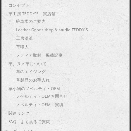
コンセプト
革工房 TEDDY’S 実店舗
駐車場のご案内
Leather Goods shop & studio TEDDY’S
工房沿革
革職人
メディア取材 掲載記事
革、ヌメ革について
革のエイジング
革製品のお手入れ
革小物のノベルティ・OEM
ノベルティ・OEMお問合せ
ノベルティ・OEM 実績
関連リンク
FAQ よくあるご質問