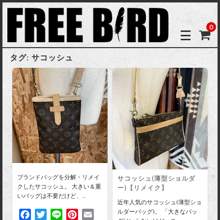
0
タグ:
サコッシュ
ブランドバッグを分解・リメイ
サコッシュ(薄型ショルダ
クしたサコッシュ。 大きい＆重
ー)【リメイク】
いバッグは不要だけど、…
近年人気のサコッシュ(薄型ショ
ルダーバッグ)。 「大きなバッ
F
T
L
P
E