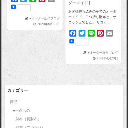
ダーメイド】
a
w
i
i
m
k
s
お客様持ち込みの革でのオーダ
c
i
n
n
a
t
ーメイド。二つ折り財布と、サ
e
t
e
t
i
■オーダー近作ブログ
コッシュでした。 サコッ…
2020年8月30日
b
t
e
l
o
e
r
F
T
L
P
E
o
r
e
a
w
i
i
m
k
s
c
i
n
n
a
t
e
t
e
t
i
■オーダー近作ブログ
2018年4月20日
b
t
e
l
o
e
r
o
r
e
k
s
t
カテゴリー
商品
■一点もの
財布（長財布）
財布（二つ折り）