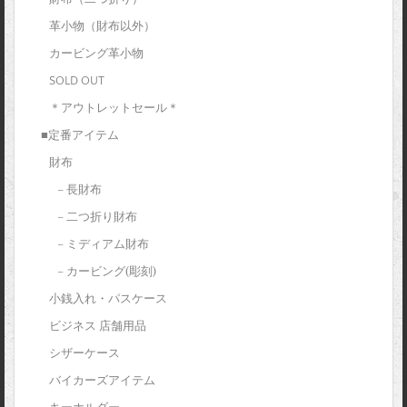
革小物（財布以外）
カービング革小物
SOLD OUT
＊アウトレットセール＊
■定番アイテム
財布
– 長財布
– 二つ折り財布
– ミディアム財布
– カービング(彫刻)
小銭入れ・パスケース
ビジネス 店舗用品
シザーケース
バイカーズアイテム