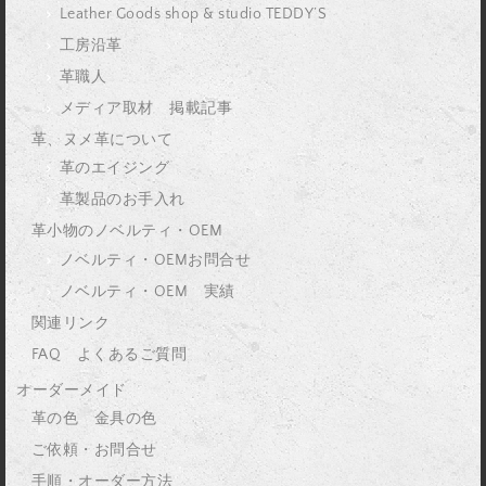
Leather Goods shop & studio TEDDY’S
工房沿革
革職人
メディア取材 掲載記事
革、ヌメ革について
革のエイジング
革製品のお手入れ
革小物のノベルティ・OEM
ノベルティ・OEMお問合せ
ノベルティ・OEM 実績
関連リンク
FAQ よくあるご質問
オーダーメイド
革の色 金具の色
ご依頼・お問合せ
手順・オーダー方法