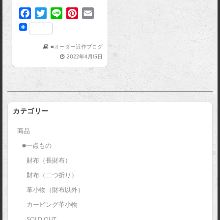
F
T
L
P
E
a
w
i
i
m
c
i
n
n
a
e
t
e
t
i
■オーダー近作ブログ
2022年4月15日
b
t
e
l
o
e
r
o
r
e
k
s
t
カテゴリー
商品
■一点もの
財布（長財布）
財布（二つ折り）
革小物（財布以外）
カービング革小物
SOLD OUT