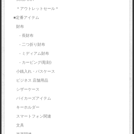
＊アウトレットセール＊
■定番アイテム
財布
– 長財布
– 二つ折り財布
– ミディアム財布
– カービング(彫刻)
小銭入れ・パスケース
ビジネス 店舗用品
シザーケース
バイカーズアイテム
キーホルダー
スマートフォン関連
文具