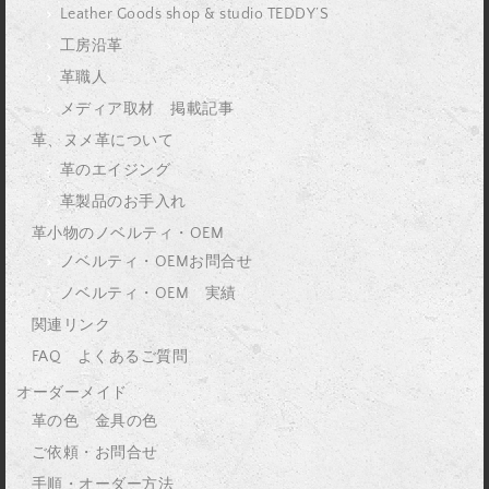
Leather Goods shop & studio TEDDY’S
工房沿革
革職人
メディア取材 掲載記事
革、ヌメ革について
革のエイジング
革製品のお手入れ
革小物のノベルティ・OEM
ノベルティ・OEMお問合せ
ノベルティ・OEM 実績
関連リンク
FAQ よくあるご質問
オーダーメイド
革の色 金具の色
ご依頼・お問合せ
手順・オーダー方法