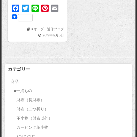
F
T
L
P
E
a
w
i
i
m
c
i
n
n
a
e
t
e
t
i
■オーダー近作ブログ
2019年12月6日
b
t
e
l
o
e
r
o
r
e
k
s
t
カテゴリー
商品
■一点もの
財布（長財布）
財布（二つ折り）
革小物（財布以外）
カービング革小物
SOLD OUT