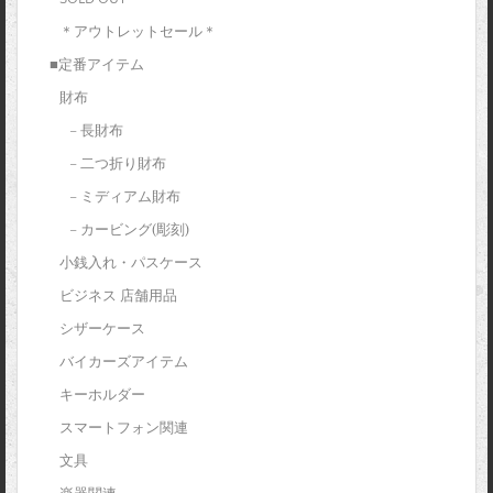
＊アウトレットセール＊
■定番アイテム
財布
– 長財布
– 二つ折り財布
– ミディアム財布
– カービング(彫刻)
小銭入れ・パスケース
ビジネス 店舗用品
シザーケース
バイカーズアイテム
キーホルダー
スマートフォン関連
文具