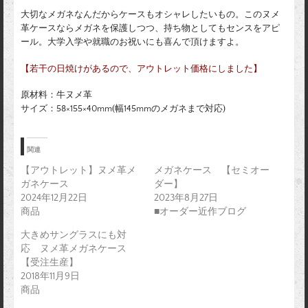
大切なメガネなんだからケースもオシャレしたいもの。このヌメ
革ケースならメガネを保護しつつ、持ち物としてもセンスをアピ
ール。大学入学や就職のお祝いにも喜んで頂けますよ。
【
若干の日焼けがあるので、アウトレット価格にしました
】
原材料：牛ヌメ革
サイズ：58×155×40mm(幅145mmのメガネまで対応)
関連
【アウトレット】ヌメ革メ
メガネケース 【セミオー
ガネケース
ダー】
2024年12月22日
2023年8月27日
商品
■オーダー近作ブログ
大きめサングラスにも対
応 ヌメ革メガネケース
【受注生産】
2018年11月9日
商品