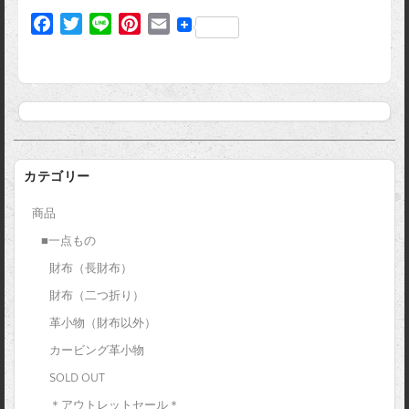
F
T
L
P
E
a
w
i
i
m
c
i
n
n
a
e
t
e
t
i
b
t
e
l
o
e
r
o
r
e
k
s
カテゴリー
t
商品
■一点もの
財布（長財布）
財布（二つ折り）
革小物（財布以外）
カービング革小物
SOLD OUT
＊アウトレットセール＊