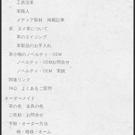
工房沿革
革職人
メディア取材 掲載記事
革、ヌメ革について
革のエイジング
革製品のお手入れ
革小物のノベルティ・OEM
ノベルティ・OEMお問合せ
ノベルティ・OEM 実績
関連リンク
FAQ よくあるご質問
オーダーメイド
革の色 金具の色
ご依頼・お問合せ
手順・オーダー方法
柄・模様・ネーム