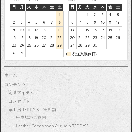
日
月
火
水
木
金
土
日
月
火
水
木
金
土
1
1
2
3
4
5
2
3
4
5
6
7
8
6
7
8
9
10
11
12
9
10
11
12
13
14
15
13
14
15
16
17
18
19
16
17
18
19
20
21
22
20
21
22
23
24
25
26
23
24
25
26
27
28
29
27
28
29
30
30
31
(
発送業務休日)
ホーム
コンテンツ
定番アイテム
コンセプト
革工房 TEDDY’S 実店舗
駐車場のご案内
Leather Goods shop & studio TEDDY’S