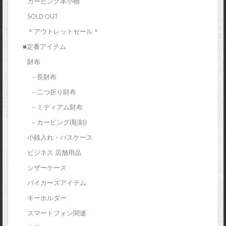
カービング革小物
SOLD OUT
＊アウトレットセール＊
■定番アイテム
財布
– 長財布
– 二つ折り財布
– ミディアム財布
– カービング(彫刻)
小銭入れ・パスケース
ビジネス 店舗用品
シザーケース
バイカーズアイテム
キーホルダー
スマートフォン関連