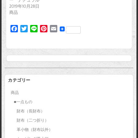
ー ナチュラル
2019年10月28日
商品
F
T
L
P
E
a
w
i
i
m
c
i
n
n
a
e
t
e
t
i
b
t
e
l
o
e
r
o
r
e
k
s
カテゴリー
t
商品
■一点もの
財布（長財布）
財布（二つ折り）
革小物（財布以外）