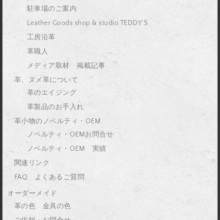
駐車場のご案内
Leather Goods shop & studio TEDDY’S
工房沿革
革職人
メディア取材 掲載記事
革、ヌメ革について
革のエイジング
革製品のお手入れ
革小物のノベルティ・OEM
ノベルティ・OEMお問合せ
ノベルティ・OEM 実績
関連リンク
FAQ よくあるご質問
オーダーメイド
革の色 金具の色