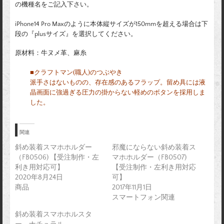
の機種名をご記入下さい。
iPhone14 Pro Maxのように本体縦サイズが150mmを超える場合は下
段の『plusサイズ』を選択してください。
原材料：牛ヌメ革、麻糸
■クラフトマン(職人)のつぶやき
派手さはないものの、存在感のあるフラップ。留め具には液
晶画面に強過ぎる圧力の掛からない軽めのボタンを採用しま
した。
関連
斜め装着スマホホルダー
邪魔にならない斜め装着ス
（FB0506) 【受注制作・左
マホホルダー（FB0507)
利き用対応可】
【受注制作・左利き用対応
2020年8月24日
可】
商品
2017年11月1日
スマートフォン関連
斜め装着スマホホルスタ