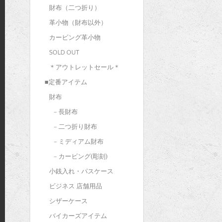
財布（二つ折り）
革小物（財布以外）
カービング革小物
SOLD OUT
＊アウトレットセール＊
■定番アイテム
財布
– 長財布
– 二つ折り財布
– ミディアム財布
– カービング(彫刻)
小銭入れ・パスケース
ビジネス 店舗用品
シザーケース
バイカーズアイテム