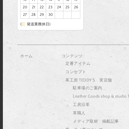
20
21
22
23
24
25
26
27
28
29
30
(
発送業務休日)
ホーム
コンテンツ
定番アイテム
コンセプト
革工房 TEDDY’S 実店舗
駐車場のご案内
Leather Goods shop & studio
工房沿革
革職人
メディア取材 掲載記事