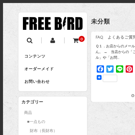
未分類
FAQ よくあるご質
0
Ｑ１．お店からのメー
ん。 → 当店からの「
コンテンツ
ル」や「お問…
F
T
L
オーダーメイド
a
w
i
i
お問い合わせ
c
i
n
e
t
e
t
b
t
カテゴリー
o
e
r
o
r
商品
k
s
■一点もの
t
財布（長財布）