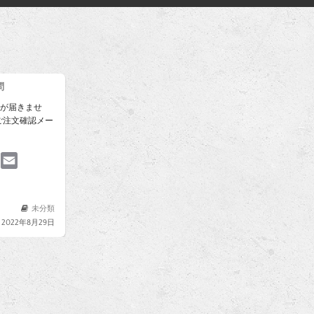
問
ルが届きませ
ご注文確認メー
P
E
m
n
a
i
未分類
2022年8月29日
e
l
e