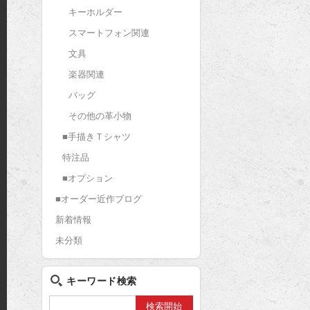
キーホルダー
スマートフォン関連
文具
楽器関連
バッグ
その他の革小物
■手描きＴシャツ
特注品
■オプション
■オーダー近作ブログ
新着情報
未分類
キーワード検索